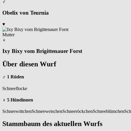
♂
Obelix von Teurnia
♥
Mutter
♀
Ixy Bixy vom Brigittenauer Forst
Über diesen Wurf
♂ 1 Rüden
Schneeflocke
♀ 5 Hündinnen
Schneewittchen
Schneeweischen
Schneeröckchen
Schneeblümchen
Sch
Stammbaum des aktuellen Wurfs