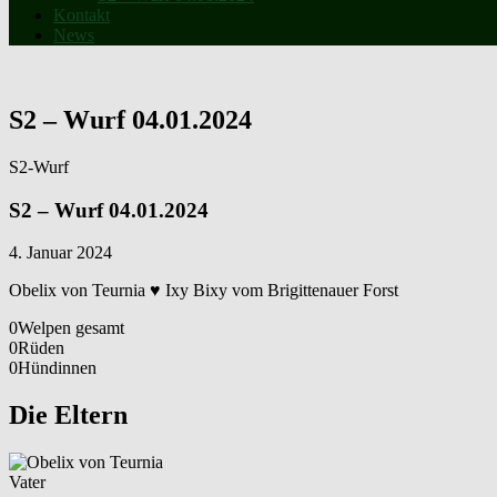
Kontakt
News
S2 – Wurf 04.01.2024
S2-Wurf
S2 – Wurf 04.01.2024
4. Januar 2024
Obelix von Teurnia
♥
Ixy Bixy vom Brigittenauer Forst
0
Welpen gesamt
0
Rüden
0
Hündinnen
Die Eltern
Vater