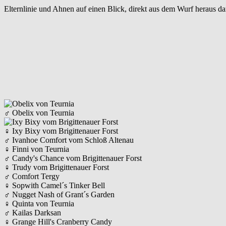
Elternlinie und Ahnen auf einen Blick, direkt aus dem Wurf heraus dar
♂
Obelix von Teurnia
♀
Ixy Bixy vom Brigittenauer Forst
♂
Ivanhoe Comfort vom Schloß Altenau
♀
Finni von Teurnia
♂
Candy's Chance vom Brigittenauer Forst
♀
Trudy vom Brigittenauer Forst
♂
Comfort Tergy
♀
Sopwith Camel´s Tinker Bell
♂
Nugget Nash of Grant´s Garden
♀
Quinta von Teurnia
♂
Kailas Darksan
♀
Grange Hill's Cranberry Candy