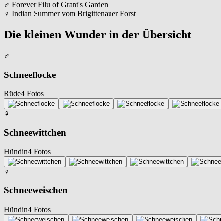
♂
Forever Filu of Grant's Garden
♀
Indian Summer vom Brigittenauer Forst
Die kleinen Wunder in der Übersicht
♂
Schneeflocke
Rüde
4 Fotos
♀
Schneewittchen
Hündin
4 Fotos
♀
Schneeweischen
Hündin
4 Fotos