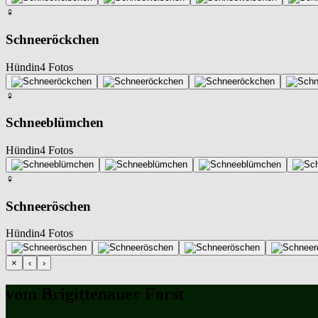
♀
Schneeröckchen
Hündin
4 Fotos
♀
Schneeblümchen
Hündin
4 Fotos
♀
Schneeröschen
Hündin
4 Fotos
×
‹
›
vom Brigittenauer Forst